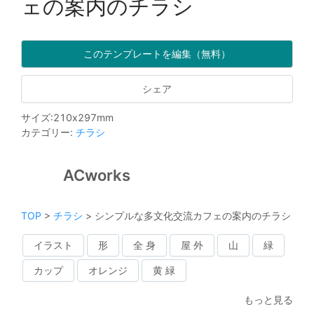
ェの案内のチラシ
このテンプレートを編集（無料）
シェア
サイズ
:
210
x
297
mm
カテゴリー
:
チラシ
ACworks
TOP
>
チラシ
>
シンプルな多文化交流カフェの案内のチラシ
イラスト
形
全 身
屋 外
山
緑
カップ
オレンジ
黄 緑
もっと見る