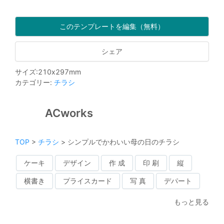
このテンプレートを編集（無料）
シェア
サイズ
:
210
x
297
mm
カテゴリー
:
チラシ
ACworks
TOP
>
チラシ
>
シンプルでかわいい母の日のチラシ
ケーキ
デザイン
作 成
印 刷
縦
横書き
プライスカード
写 真
デパート
もっと見る