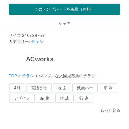
このテンプレートを編集（無料）
シェア
サイズ
:
210
x
297
mm
カテゴリー
:
チラシ
ACworks
TOP
>
チラシ
>
シンプルな入園児募集のチラシ
4月
電話番号
地 図
検索バー
印 刷
デザイン
編 集
作 成
行 進
もっと見る