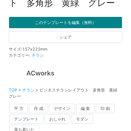
ト 多角形 黄緑 グレー
このテンプレートを編集（無料）
シェア
サイズ
:
157
x
223
mm
カテゴリー
:
チラシ
ACworks
TOP
>
チラシ
>
ビジネスチラシレイアウト 多角形 黄緑
グレー
平 方
作 成
デザイン
編 集
印 刷
テンプレート
おしゃれ
モダン
落ち着いた