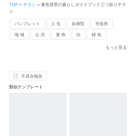
TOP
>
チラシ
>
黄色背景の暮らしガイドブック三つ折りチラ
シ
パンフレット
人 生
自律型
市役所
地 域
公 共
黄 色
白
緑 色
もっと見る
不具合報告
類似テンプレート