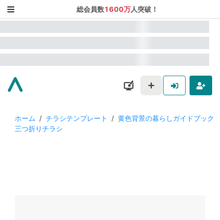
総会員数
1600万
人突破！
ホーム
/
チラシテンプレート
/
黄色背景の暮らしガイドブック
三つ折りチラシ