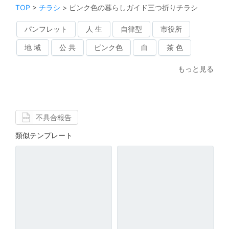
TOP
>
チラシ
>
ピンク色の暮らしガイド三つ折りチラシ
パンフレット
人 生
自律型
市役所
地 域
公 共
ピンク色
白
茶 色
もっと見る
不具合報告
類似テンプレート