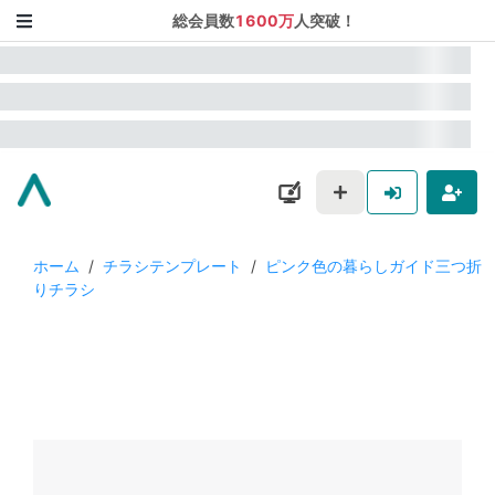
総会員数
1600万
人突破！
ホーム
/
チラシテンプレート
/
ピンク色の暮らしガイド三つ折
りチラシ