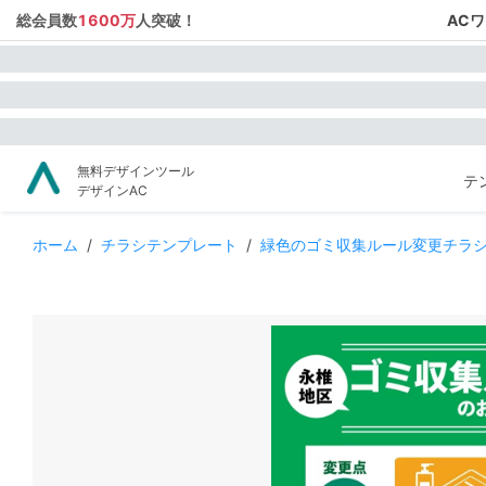
総会員数
1600万
人突破！
AC
無料デザインツール
テ
デザインAC
ホーム
/
チラシテンプレート
/
緑色のゴミ収集ルール変更チラ