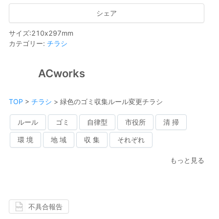
シェア
サイズ
:
210
x
297
mm
カテゴリー
:
チラシ
ACworks
TOP
>
チラシ
>
緑色のゴミ収集ルール変更チラシ
ルール
ゴミ
自律型
市役所
清 掃
環 境
地 域
収 集
それぞれ
もっと見る
不具合報告