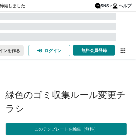
締結しました
SNS
ヘルプ
無料会員登録
インを作る
ログイン
緑色のゴミ収集ルール変更チ
ラシ
このテンプレートを編集（無料）