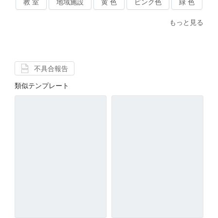
教 室
地域施設
黄 色
ピンク色
緑 色
もっと見る
不具合報告
類似テンプレート