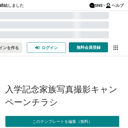
締結しました
SNS
ヘルプ
無料会員登録
インを作る
ログイン
入学記念家族写真撮影キャン
ペーンチラシ
このテンプレートを編集（無料）