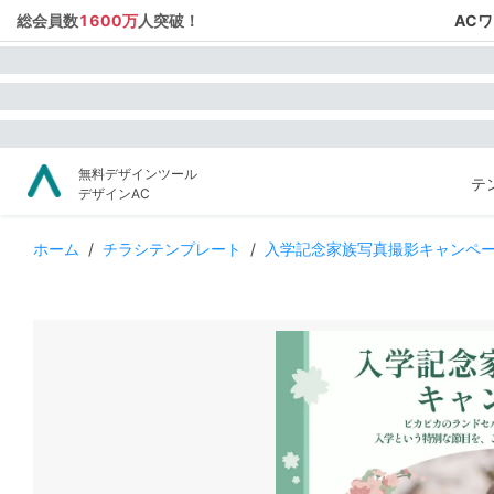
総会員数
1600万
人突破！
AC
無料デザインツール
テ
デザインAC
ホーム
/
チラシテンプレート
/
入学記念家族写真撮影キャンペ