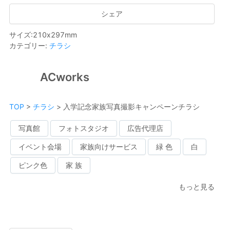
シェア
サイズ
:
210
x
297
mm
カテゴリー
:
チラシ
ACworks
TOP
>
チラシ
>
入学記念家族写真撮影キャンペーンチラシ
写真館
フォトスタジオ
広告代理店
イベント会場
家族向けサービス
緑 色
白
ピンク色
家 族
もっと見る