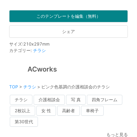
このテンプレートを編集（無料）
シェア
サイズ
:
210
x
297
mm
カテゴリー
:
チラシ
ACworks
TOP
>
チラシ
>
ピンク色基調の介護相談会のチラシ
チラシ
介護相談会
写 真
四角フレーム
2枚以上
女 性
高齢者
車椅子
第30世代
もっと見る