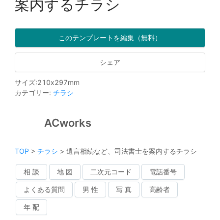
案内するチラシ
このテンプレートを編集（無料）
シェア
サイズ
:
210
x
297
mm
カテゴリー
:
チラシ
ACworks
TOP
>
チラシ
>
遺言相続など、司法書士を案内するチラシ
相 談
地 図
二次元コード
電話番号
よくある質問
男 性
写 真
高齢者
年 配