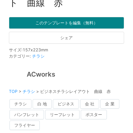
ト 曲線 赤
このテンプレートを編集（無料）
シェア
サイズ
:
157
x
223
mm
カテゴリー
:
チラシ
ACworks
TOP
>
チラシ
>
ビジネスチラシレイアウト 曲線 赤
チラシ
白 地
ビジネス
会 社
企 業
パンフレット
リーフレット
ポスター
フライヤー