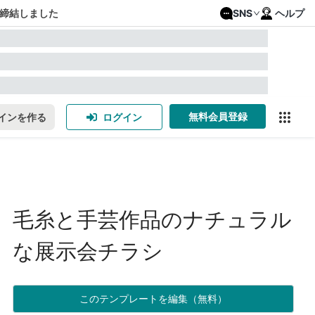
締結しました
SNS
ヘルプ
無料会員登録
インを作る
ログイン
毛糸と手芸作品のナチュラル
な展示会チラシ
このテンプレートを編集（無料）