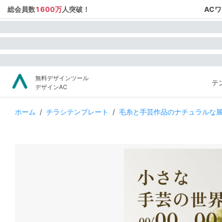
総会員数
1600万
人突破！
AC
無料デザインツール
テ
デザインAC
ホーム
/
チラシテンプレート
/
毛糸と手芸作品のナチュラルな