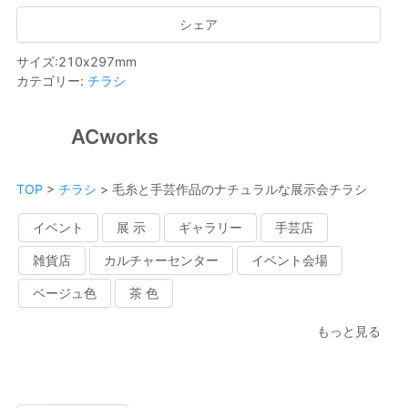
シェア
サイズ
:
210
x
297
mm
カテゴリー
:
チラシ
ACworks
TOP
>
チラシ
>
毛糸と手芸作品のナチュラルな展示会チラシ
イベント
展 示
ギャラリー
手芸店
雑貨店
カルチャーセンター
イベント会場
ベージュ色
茶 色
もっと見る