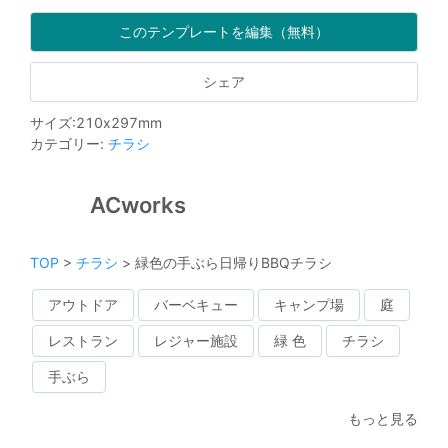
このテンプレートを編集（無料）
シェア
サイズ
:
210
x
297
mm
カテゴリー
:
チラシ
ACworks
TOP
>
チラシ
>
緑色の手ぶら日帰りBBQチラシ
アウトドア
バーベキュー
キャンプ場
庭
レストラン
レジャー施設
緑 色
チラシ
手ぶら
もっと見る