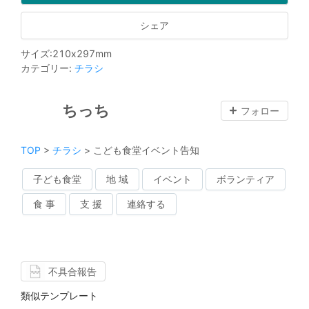
シェア
サイズ
:
210
x
297
mm
カテゴリー
:
チラシ
ちっち
フォロー
TOP
>
チラシ
>
こども食堂イベント告知
子ども食堂
地 域
イベント
ボランティア
食 事
支 援
連絡する
不具合報告
類似テンプレート