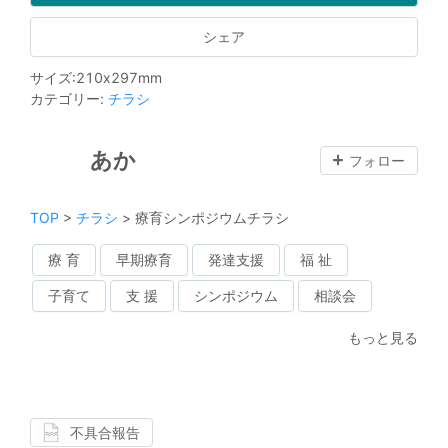
シェア
サイズ
:
210
x
297
mm
カテゴリー
:
チラシ
あか
フォロー
TOP
>
チラシ
>
療育シンポジウムチラシ
療 育
早期療育
発達支援
福 祉
子育て
支 援
シンポジウム
相談会
もっと見る
不具合報告