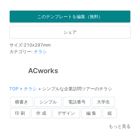
このテンプレートを編集（無料）
シェア
サイズ
:
210
x
297
mm
カテゴリー
:
チラシ
ACworks
TOP
>
チラシ
>
シンプルな企業訪問ツアーのチラシ
横書き
シンプル
電話番号
大学生
印 刷
作 成
デザイン
編 集
縦
もっと見る