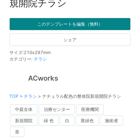
規開院チラシ
このテンプレートを編集（無料）
シェア
サイズ
:
210
x
297
mm
カテゴリー
:
チラシ
ACworks
TOP
>
チラシ
>
ナチュラル配色の整体院新規開院チラシ
中庭全体
治療センター
医療機関
新規開院
緑 色
白
黄緑色
施術者
形