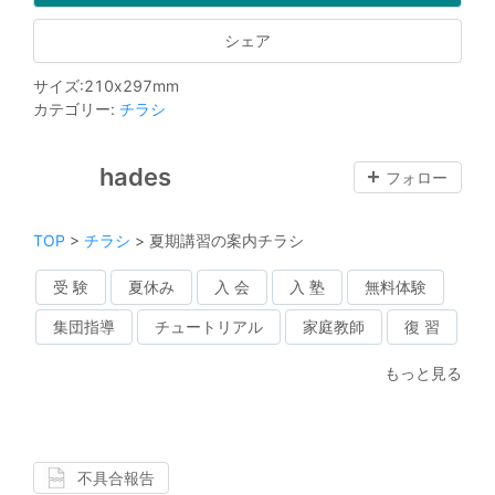
シェア
サイズ
:
210
x
297
mm
カテゴリー
:
チラシ
hades
フォロー
TOP
>
チラシ
>
夏期講習の案内チラシ
受 験
夏休み
入 会
入 塾
無料体験
集団指導
チュートリアル
家庭教師
復 習
もっと見る
不具合報告