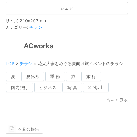
シェア
サイズ
:
210
x
297
mm
カテゴリー
:
チラシ
ACworks
TOP
>
チラシ
>
花火大会をめぐる夏向け旅イベントのチラシ
夏
夏休み
季 節
旅
旅 行
国内旅行
ビジネス
写 真
2つ以上
もっと見る
不具合報告