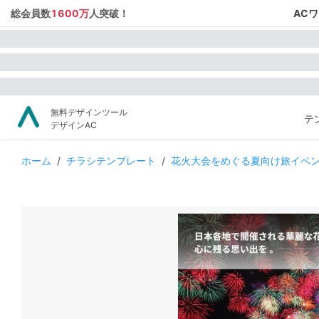
総会員数
1600万
人突破！
AC
無料デザインツール
テ
デザインAC
ホーム
/
チラシテンプレート
/
花火大会をめぐる夏向け旅イベ