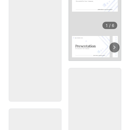
1
/
6