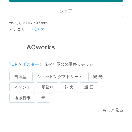
シェア
サイズ
:
210
x
297
mm
カテゴリー
:
ポスター
ACworks
TOP
>
ポスター
>
花火と屋台の夏祭りチラシ
自律型
ショッピングストリート
観 光
イベント
夏祭り
花 火
縁 日
地域行事
青
もっと見る