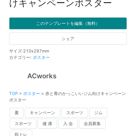
けキャンペーンポスター
このテンプレートを編集（無料）
シェア
サイズ
:
210
x
297
mm
カテゴリー
:
ポスター
ACworks
TOP
>
ポスター
>
赤と青のかっこいいジム向けキャンペーン
ポスター
夏
キャンペーン
スポーツ
ジム
スポーツ
健 康
入 会
会員募集
筋トレ