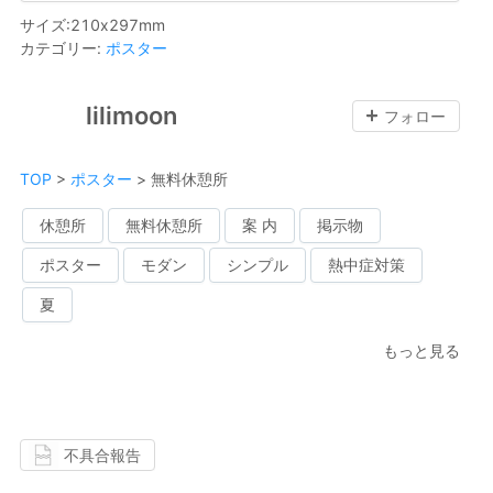
サイズ
:
210
x
297
mm
カテゴリー
:
ポスター
lilimoon
フォロー
TOP
>
ポスター
>
無料休憩所
休憩所
無料休憩所
案 内
掲示物
ポスター
モダン
シンプル
熱中症対策
夏
もっと見る
不具合報告