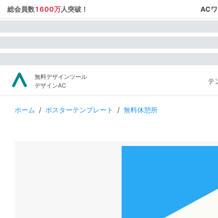
総会員数
1600万
人突破！
AC
無料デザインツール
テ
デザインAC
ホーム
/
ポスターテンプレート
/
無料休憩所