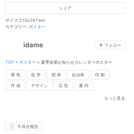
シェア
サイズ
:
210
x
297
mm
カテゴリー
:
ポスター
idame
フォロー
TOP
>
ポスター
>
夏季休業お知らせカレンダーポスター
青 色
役 所
団 体
自治体
印 刷
作 成
デザイン
広 告
案 内
もっと見る
不具合報告