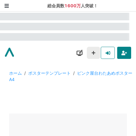
総会員数
1600万
人突破！
ホーム
/
ポスターテンプレート
/
ピンク屋台わたあめポスター
A4