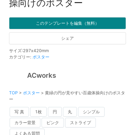
操向けのポスター
このテンプレートを編集（無料）
シェア
サイズ
:
297
x
420
mm
カテゴリー
:
ポスター
ACworks
TOP
>
ポスター
>
黄緑の円が見やすい百歳体操向けのポスタ
ー
写 真
1枚
円
丸
シンプル
カラー背景
ピンク
ストライプ
よくある質問