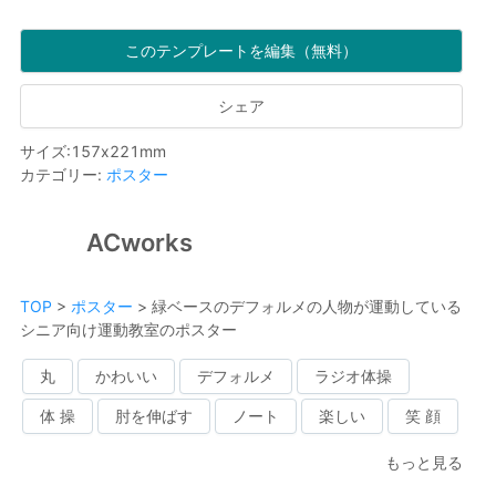
このテンプレートを編集（無料）
シェア
サイズ
:
157
x
221
mm
カテゴリー
:
ポスター
ACworks
TOP
>
ポスター
>
緑ベースのデフォルメの人物が運動している
シニア向け運動教室のポスター
丸
かわいい
デフォルメ
ラジオ体操
体 操
肘を伸ばす
ノート
楽しい
笑 顔
もっと見る