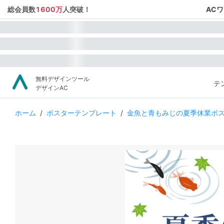
総会員数
1600万
人突破！
AC
無料デザインツール
テ
デザインAC
ホーム
/
ポスターテンプレート
/
金魚と青もみじの夏季休業ポ