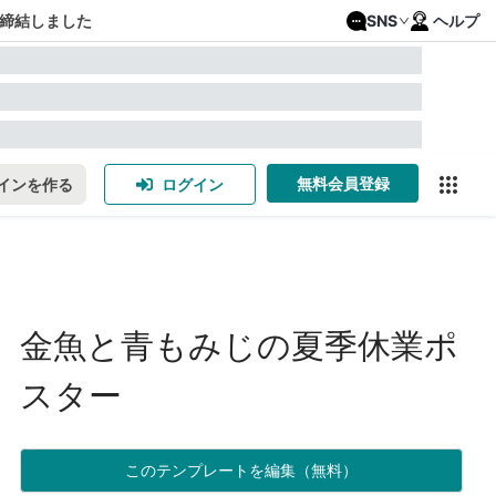
締結しました
SNS
ヘルプ
無料会員登録
インを作る
ログイン
金魚と青もみじの夏季休業ポ
スター
このテンプレートを編集（無料）