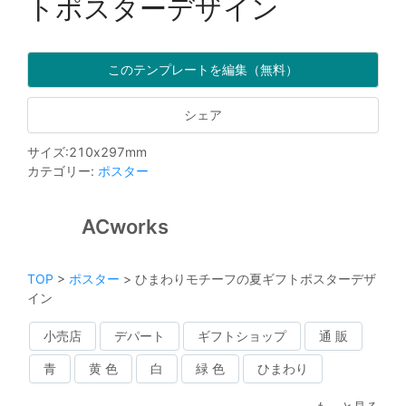
トポスターデザイン
このテンプレートを編集（無料）
シェア
サイズ
:
210
x
297
mm
カテゴリー
:
ポスター
ACworks
TOP
>
ポスター
>
ひまわりモチーフの夏ギフトポスターデザ
イン
小売店
デパート
ギフトショップ
通 販
青
黄 色
白
緑 色
ひまわり