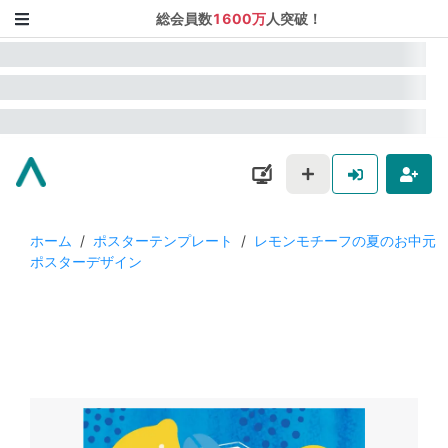
総会員数
1600万
人突破！
ホーム
/
ポスターテンプレート
/
レモンモチーフの夏のお中元
ポスターデザイン