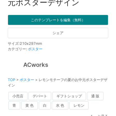
元ポスターデザイン
このテンプレートを編集（無料）
シェア
サイズ
:
210
x
297
mm
カテゴリー
:
ポスター
ACworks
TOP
>
ポスター
>
レモンモチーフの夏のお中元ポスターデザ
イン
小売店
デパート
ギフトショップ
通 販
青
黄 色
白
水 色
レモン