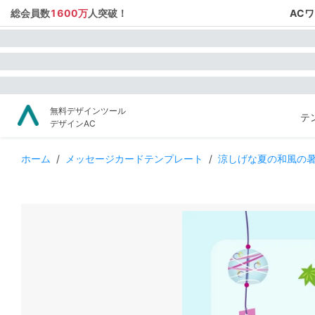
総会員数
1600万
人突破！
AC
無料デザインツール
テ
デザインAC
ホーム
/
メッセージカードテンプレート
/
涼しげな夏の和風の