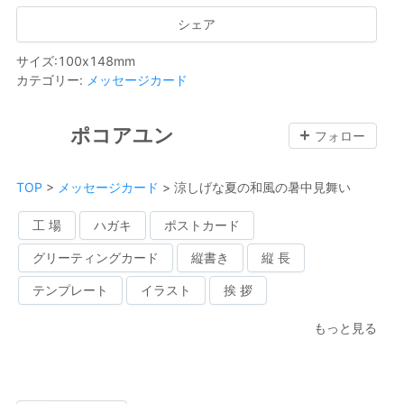
シェア
サイズ
:
100
x
148
mm
カテゴリー
:
メッセージカード
ポコアユン
フォロー
TOP
>
メッセージカード
>
涼しげな夏の和風の暑中見舞い
工 場
ハガキ
ポストカード
グリーティングカード
縦書き
縦 長
テンプレート
イラスト
挨 拶
もっと見る