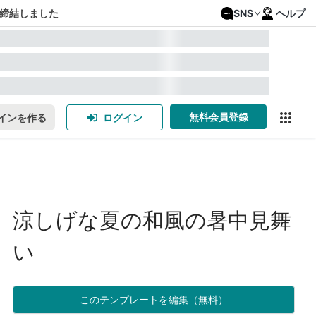
締結しました
SNS
ヘルプ
無料会員登録
インを作る
ログイン
涼しげな夏の和風の暑中見舞
い
このテンプレートを編集（無料）