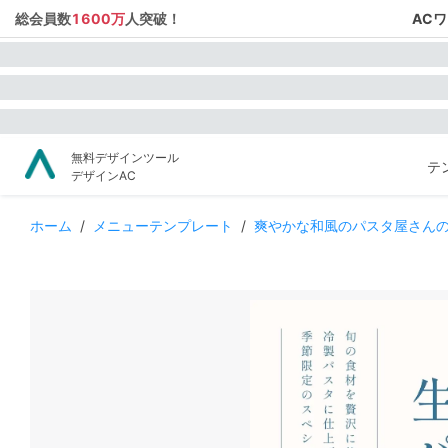
総会員数
1600万
人突破！
AC
無料デザインツール
テ
デザインAC
ホーム
/
メニューテンプレート
/
爽やかな和風のパスタ屋さん