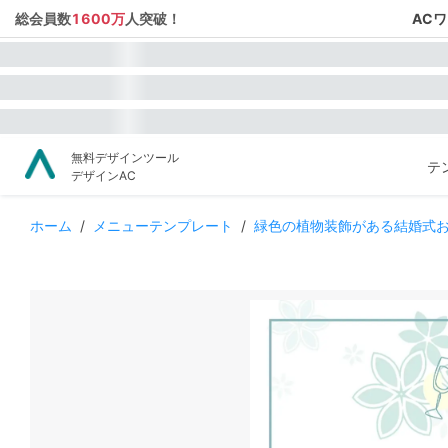
総会員数
1600万
人突破！
AC
無料デザインツール
テ
デザインAC
ホーム
/
メニューテンプレート
/
緑色の植物装飾がある結婚式