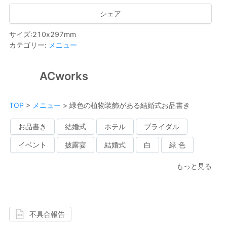
シェア
サイズ
:
210
x
297
mm
カテゴリー
:
メニュー
ACworks
TOP
>
メニュー
>
緑色の植物装飾がある結婚式お品書き
お品書き
結婚式
ホテル
ブライダル
イベント
披露宴
結婚式
白
緑 色
もっと見る
不具合報告