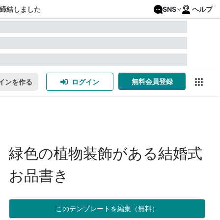
締結しました
SNS
ヘルプ
無料会員登録
インを作る
ログイン
緑色の植物装飾がある結婚式
お品書き
このテンプレートを編集（無料）