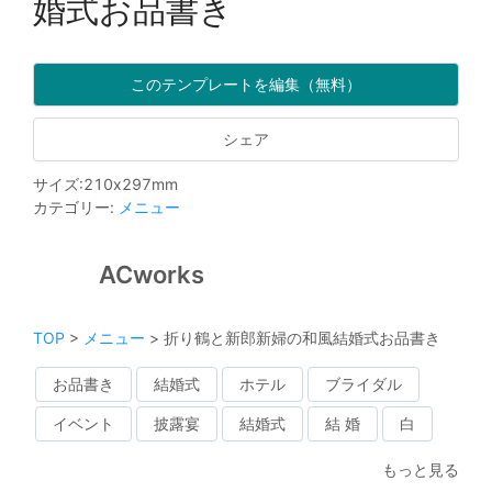
婚式お品書き
このテンプレートを編集（無料）
シェア
サイズ
:
210
x
297
mm
カテゴリー
:
メニュー
ACworks
TOP
>
メニュー
>
折り鶴と新郎新婦の和風結婚式お品書き
お品書き
結婚式
ホテル
ブライダル
イベント
披露宴
結婚式
結 婚
白
もっと見る