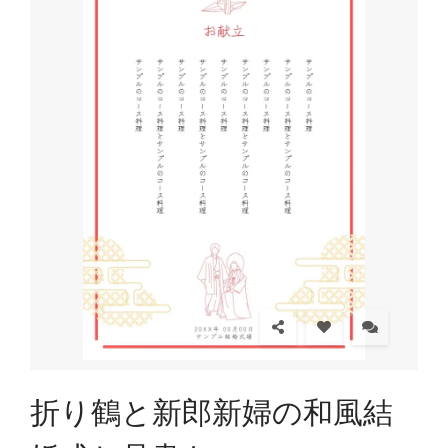
折り鶴と新郎新婦の和風結