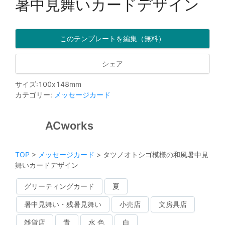
暑中見舞いカードデザイン
このテンプレートを編集（無料）
シェア
サイズ
:
100
x
148
mm
カテゴリー
:
メッセージカード
ACworks
TOP
>
メッセージカード
>
タツノオトシゴ模様の和風暑中見
舞いカードデザイン
グリーティングカード
夏
暑中見舞い・残暑見舞い
小売店
文房具店
雑貨店
青
水 色
白