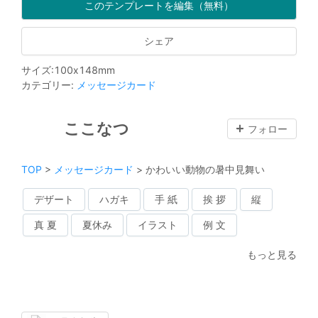
このテンプレートを編集（無料）
シェア
サイズ
:
100
x
148
mm
カテゴリー
:
メッセージカード
ここなつ
フォロー
TOP
>
メッセージカード
>
かわいい動物の暑中見舞い
デザート
ハガキ
手 紙
挨 拶
縦
真 夏
夏休み
イラスト
例 文
もっと見る