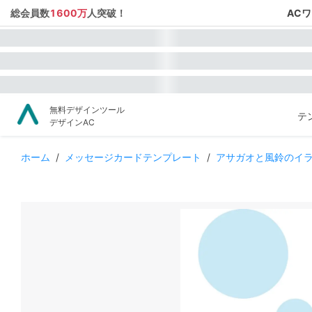
総会員数
1600万
人突破！
AC
無料デザインツール
テ
デザインAC
ホーム
/
メッセージカードテンプレート
/
アサガオと風鈴のイ