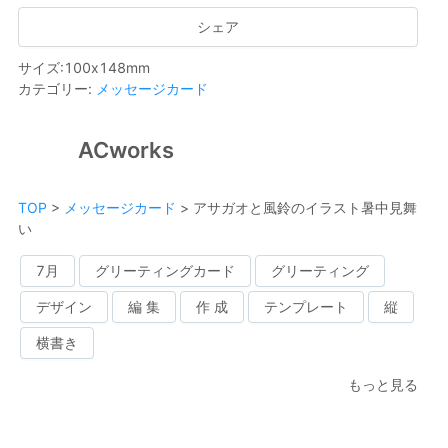
シェア
サイズ
:
100
x
148
mm
カテゴリー
:
メッセージカード
ACworks
TOP
>
メッセージカード
>
アサガオと風鈴のイラスト暑中見舞
い
7月
グリーティングカード
グリーティング
デザイン
編 集
作 成
テンプレート
縦
横書き
もっと見る