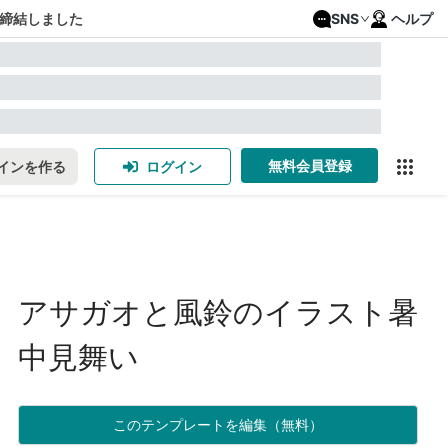
締結しました
SNS
ヘルプ
無料会員登録
インを作る
ログイン
アサガオと風鈴のイラスト暑
中見舞い
このテンプレートを編集（無料）