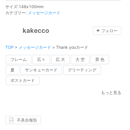
サイズ
:
148
x
100
mm
カテゴリー
:
メッセージカード
kakecco
フォロー
TOP
>
メッセージカード
>
Thank youカード
フレーム
広々
広 大
大 空
景 色
夏
サンキューカード
グリーティング
ポストカード
もっと見る
不具合報告