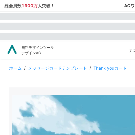
総会員数
1600万
人突破！
AC
無料デザインツール
テ
デザインAC
ホーム
/
メッセージカードテンプレート
/
Thank youカード