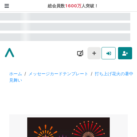
総会員数
1600万
人突破！
ホーム
/
メッセージカードテンプレート
/
打ち上げ花火の暑中
見舞い