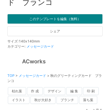
ド ブランコ
このテンプレートを編集（無料）
シェア
サイズ
:
140
x
140
mm
カテゴリー
:
メッセージカード
ACworks
TOP
>
メッセージカード
>
秋のグリーティングカード ブラ
ンコ
枯れ葉
作 成
デザイン
編 集
印 刷
イラスト
秋が大好き
ブランチ
落ち葉