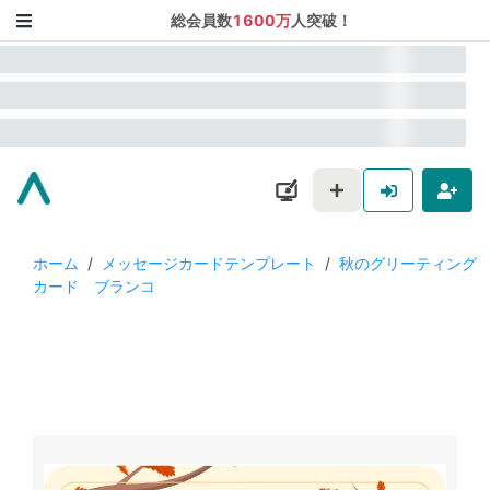
総会員数
1600万
人突破！
ホーム
/
メッセージカードテンプレート
/
秋のグリーティング
カード ブランコ