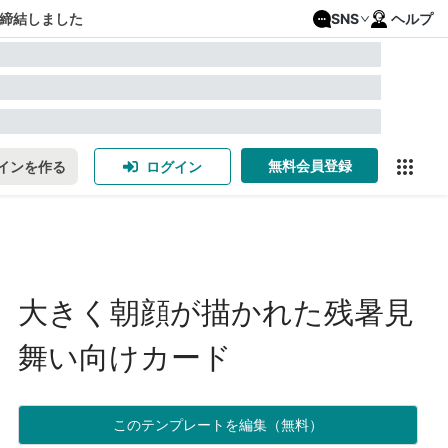
締結しました
SNS
ヘルプ
無料会員登録
インを作る
ログイン
大きく朝顔が描かれた残暑見
舞い向けカード
このテンプレートを編集（無料）