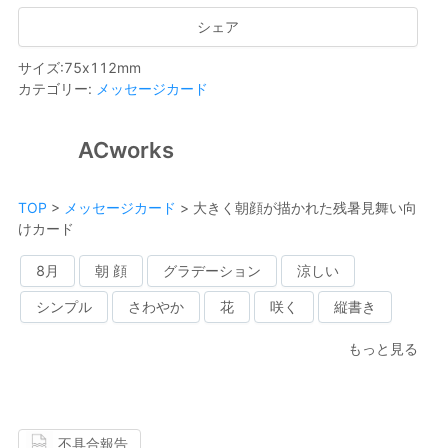
シェア
サイズ
:
75
x
112
mm
カテゴリー
:
メッセージカード
ACworks
TOP
>
メッセージカード
>
大きく朝顔が描かれた残暑見舞い向
けカード
8月
朝 顔
グラデーション
涼しい
シンプル
さわやか
花
咲く
縦書き
もっと見る
不具合報告