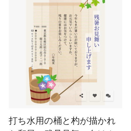
打ち水用の桶と杓が描かれ