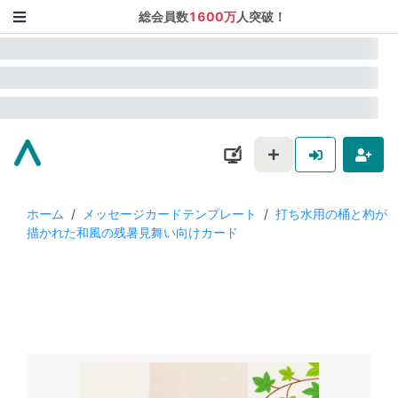
総会員数
1600万
人突破！
ホーム
/
メッセージカードテンプレート
/
打ち水用の桶と杓が
描かれた和風の残暑見舞い向けカード