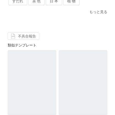
すだれ
茶 色
日 本
植 物
もっと見る
不具合報告
類似テンプレート