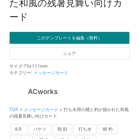
た和風の残暑見舞い向けカ
ード
このテンプレートを編集（無料）
シェア
サイズ
:
75
x
111
mm
カテゴリー
:
メッセージカード
ACworks
TOP
>
メッセージカード
>
打ち水用の桶と杓が描かれた和風
の残暑見舞い向けカード
8月
バケツ
朝 顔
打ち水
柄 杓