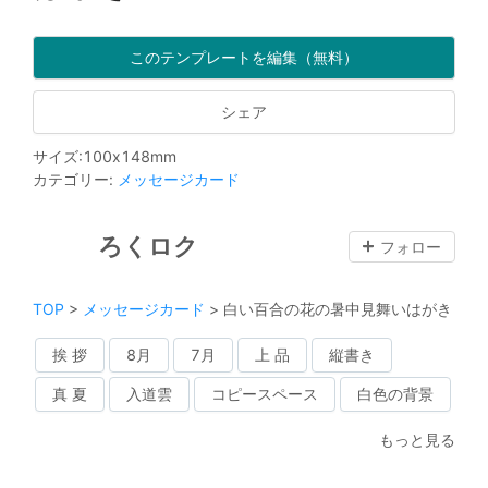
このテンプレートを編集（無料）
シェア
サイズ
:
100
x
148
mm
カテゴリー
:
メッセージカード
ろくロク
フォロー
TOP
>
メッセージカード
>
白い百合の花の暑中見舞いはがき
挨 拶
8月
7月
上 品
縦書き
真 夏
入道雲
コピースペース
白色の背景
もっと見る