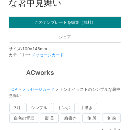
な暑中見舞い
このテンプレートを編集（無料）
シェア
サイズ
:
100
x
148
mm
カテゴリー
:
メッセージカード
ACworks
TOP
>
メッセージカード
>
トンボイラストのシンプルな暑中
見舞い
7月
シンプル
トンボ
手描き
白色の背景
縦 長
縦書き
住 所
名 前