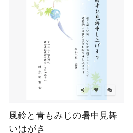
風鈴と青もみじの暑中見舞
いはがき