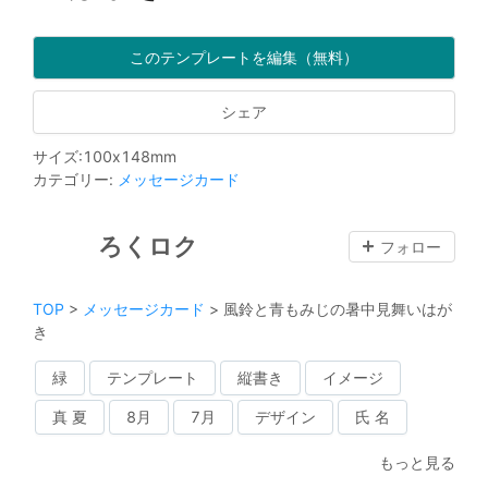
このテンプレートを編集（無料）
シェア
サイズ
:
100
x
148
mm
カテゴリー
:
メッセージカード
ろくロク
フォロー
TOP
>
メッセージカード
>
風鈴と青もみじの暑中見舞いはが
き
緑
テンプレート
縦書き
イメージ
真 夏
8月
7月
デザイン
氏 名
もっと見る