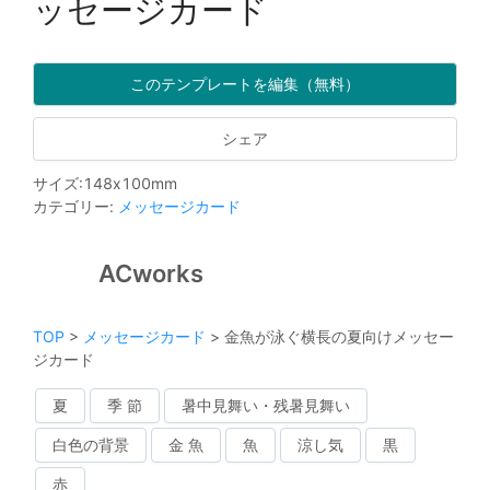
ッセージカード
このテンプレートを編集（無料）
シェア
サイズ
:
148
x
100
mm
カテゴリー
:
メッセージカード
ACworks
TOP
>
メッセージカード
>
金魚が泳ぐ横長の夏向けメッセー
ジカード
夏
季 節
暑中見舞い・残暑見舞い
白色の背景
金 魚
魚
涼し気
黒
赤