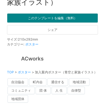
家族イラスト）
このテンプレートを編集（無料）
シェア
サイズ
:
210
x
292
mm
カテゴリー
:
ポスター
ACworks
TOP
>
ポスター
>
加入案内ポスター（青空と家族イラスト）
自治協会
町内会
通信する
地域活動
コミュニティ
団 体
人 生
自律型
地域団体