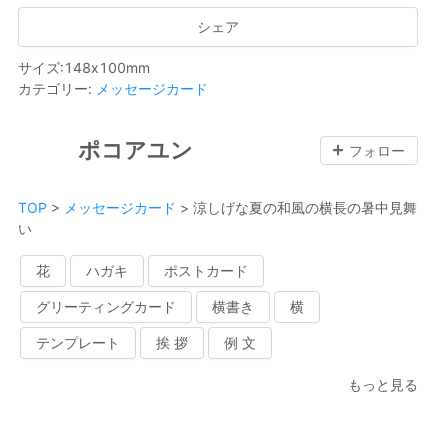
シェア
サイズ
:
148
x
100
mm
カテゴリー
:
メッセージカード
ポコアユン
フォロー
TOP
>
メッセージカード
>
涼しげな夏の和風の横長の暑中見舞
い
花
ハガキ
ポストカード
グリーティングカード
横書き
横
テンプレート
挨 拶
例 文
もっと見る