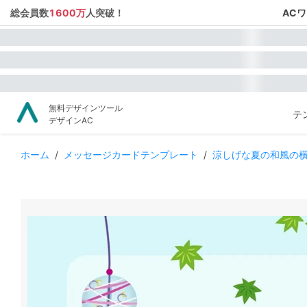
総会員数
1600万
人突破！
AC
無料デザインツール
テ
デザインAC
ホーム
/
メッセージカードテンプレート
/
涼しげな夏の和風の