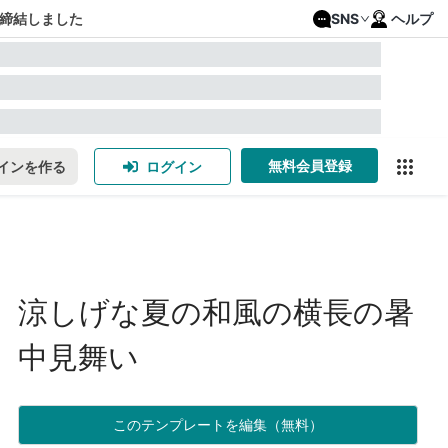
締結しました
SNS
ヘルプ
無料会員登録
インを作る
ログイン
涼しげな夏の和風の横長の暑
中見舞い
このテンプレートを編集（無料）