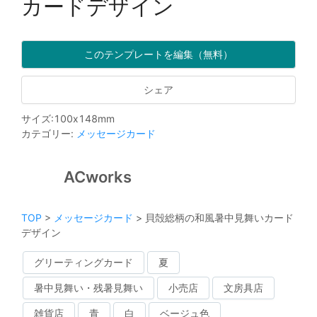
カードデザイン
このテンプレートを編集（無料）
シェア
サイズ
:
100
x
148
mm
カテゴリー
:
メッセージカード
ACworks
TOP
>
メッセージカード
>
貝殻総柄の和風暑中見舞いカード
デザイン
グリーティングカード
夏
暑中見舞い・残暑見舞い
小売店
文房具店
雑貨店
青
白
ベージュ色